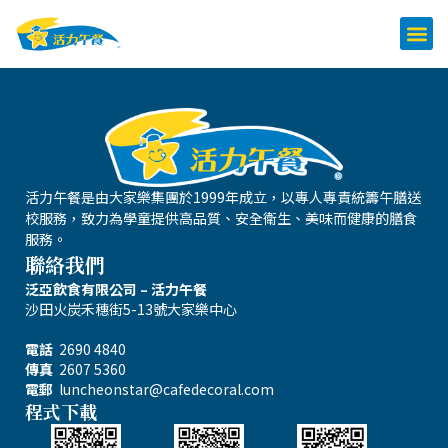
活力午餐是由大家樂集團於1999年成立，以專人專責統籌午膳送
校服務，致力為學童提供高品質、安全衛生、美味而健康的膳食
服務。
聯絡我們
泛亞飲食有限公司 – 活力午餐
沙田火炭禾穗街5-13號大家樂中心
電話
2690 4840
傳真
2607 5360
電郵
luncheonstar@cafedecoral.com
程式下載