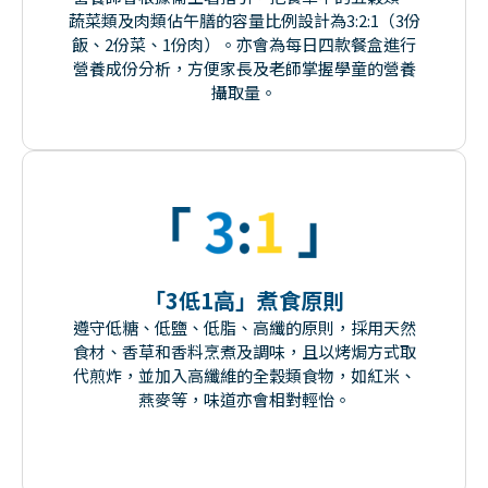
蔬菜類及肉類佔午膳的容量比例設計為3:2:1（3份
飯、2份菜、1份肉）。亦會為每日四款餐盒進行
營養成份分析，方便家長及老師掌握學童的營養
攝取量。
「3低1高」煮食原則
遵守低糖、低鹽、低脂、高纖的原則，採用天然
食材、香草和香料烹煮及調味，且以烤焗方式取
代煎炸，並加入高纖維的全穀類食物，如紅米、
燕麥等，味道亦會相對輕怡。