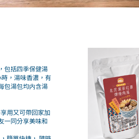
，包括四季保健湯
小時，湯味香濃，有
每包湯包均内含湯
膳享用又可帶回家加
友一同分享美味和
m
，簡單快捷， 隨時