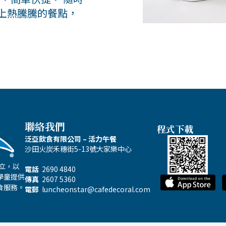
上熱騰騰的餐點，
聯絡我們
程式下載
泛亞飲食有限公司 – 活力午餐
沙田火炭禾穗街5-13號大家樂中心
成立，以
電話
2690 4840
學童提供
傳真
2607 5360
食服務。
電郵
luncheonstar@cafedecoral.com