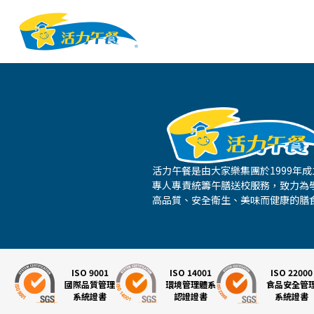
活力午餐是由大家樂集團於1999年
專人專責統籌午膳送校服務，致力為
高品質、安全衛生、美味而健康的膳
ISO 9001
ISO 14001
ISO 22000
國際品質管理
環境管理體系
食品安全管
系統證書
認證證書
系統證書