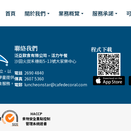
首頁
關於我們
業務概覽
服務承諾
聯絡我們
程式下載
泛亞飲食有限公司 – 活力午餐
沙田火炭禾穗街5-13號大家樂中心
成立，以
電話
2690 4840
學童提供
傳真
2607 5360
食服務。
電郵
luncheonstar@cafedecoral.com
HACCP
理
食物安全重點控制
管理系統證書