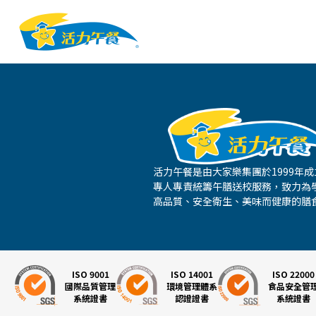
活力午餐是由大家樂集團於1999年
專人專責統籌午膳送校服務，致力為
高品質、安全衛生、美味而健康的膳
ISO 9001
ISO 14001
ISO 22000
國際品質管理
環境管理體系
食品安全管
系統證書
認證證書
系統證書