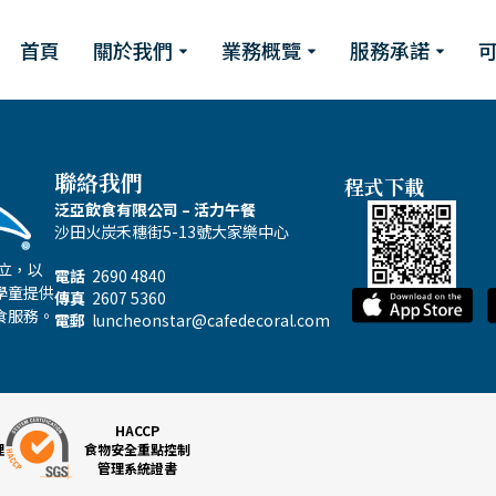
首頁
關於我們
業務概覽
服務承諾
聯絡我們
程式下載
泛亞飲食有限公司 – 活力午餐
沙田火炭禾穗街5-13號大家樂中心
成立，以
電話
2690 4840
學童提供
傳真
2607 5360
食服務。
電郵
luncheonstar@cafedecoral.com
HACCP
理
食物安全重點控制
管理系統證書